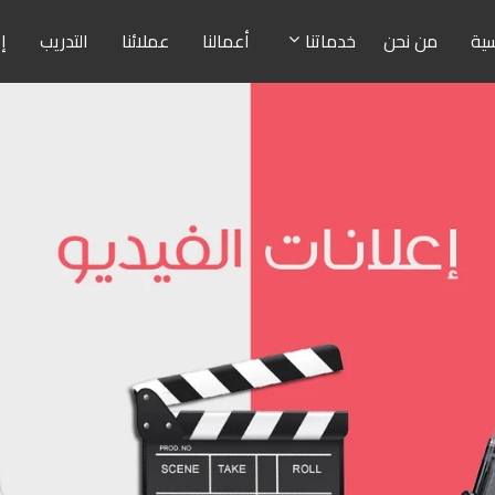
سية
من نحن
خدماتنا
أعمالنا
عملائنا
التدريب
إ