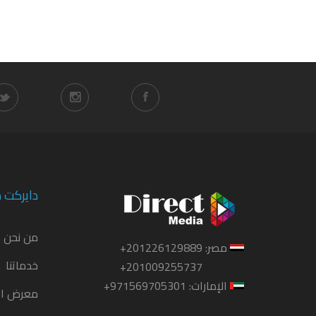
دايركت م
من نحن
مصر: 201226129889+
خدماتنا
201009255737+
الإمارات: 971569705301+
معرض ال