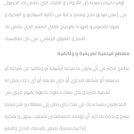
توفر دايركت ميديا كل الأدوات و الآليات التي تضمن لك الحصول
على إعلان فيديو ناجح ومميز بداية من كتابة السيناريو و الفكرة و
مرورا بالتصوير و إنتهاءا بالإخراج الفني المميز الذي يضمن لك
التميز و التفوق الإعلاني على كل منافسيك .
مقاطع فيلمية تعريفية و وثائقية
يطمح الكثير في أن يكون له فيلما أرشيفيا أو وثائقيا عن شركته أو
مصنعه أو نشاطه التجاري أو حتى مدينته أو أي حدث يمثل له
أهمية كبيرة و نحن معك خطوة بخطوة يقوم فريق من
المحترفين بمساعدتك في هذا حتى تصل إلى مبتغاك و تنتج فيلما
يشرح و بدقة ما تريد أن توصله للمشاهدين بأسلوب سهل و بفكرة
إبداعية مميزة تضمن لفيلمك النجاح والتميز .