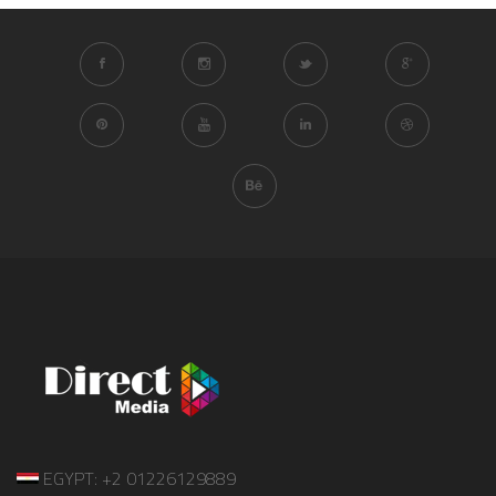
EGYPT: +2 01226129889