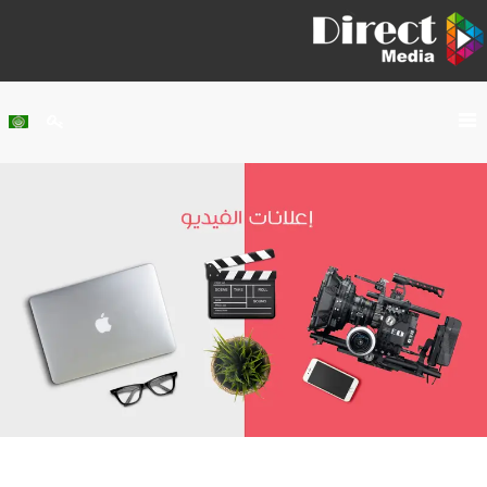
Home
About Us
Services
Our Work
Clients
Contact Us